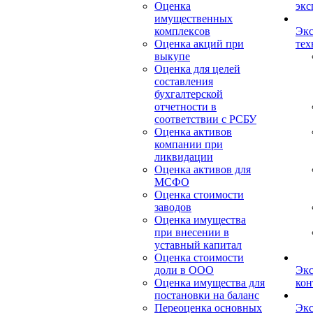
Оценка
экс
имущественных
комплексов
Экс
Оценка акций при
тех
выкупе
Оценка для целей
составления
бухгалтерской
отчетности в
соответствии с РСБУ
Оценка активов
компании при
ликвидации
Оценка активов для
МСФО
Оценка стоимости
заводов
Оценка имущества
при внесении в
уставный капитал
Оценка стоимости
доли в ООО
Экс
Оценка имущества для
кон
постановки на баланс
Переоценка основных
Экс