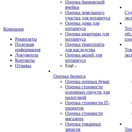
Оценка банковской
ячейки
Оценка земельного
Суд
участка для нотариуса
экс
Оценка дома для
нотариуса
Тех
Компания
Оценка квартиры для
обс
Реквизиты
нотариуса
со
Полезная
Оценка транспорта
информация
для наследства
Тов
Документы
Оценка акций для
экс
Контакты
нотариуса
Отзывы
Ещё
Оценка бизнеса
Оценка ценных бумаг
Оценка стоимости
основных средств для
налоговой
Оценка стоимости IT-
проектов
Оценка стоимости
магазина
Оценка товарных
запасов
Тра