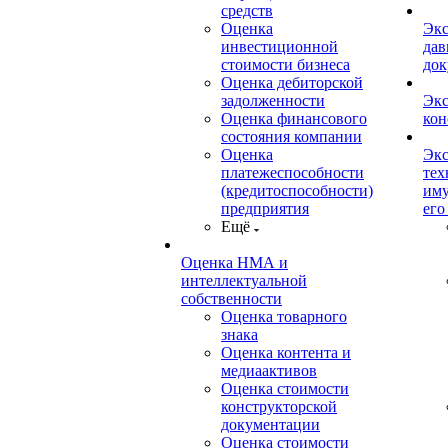
средств
Оценка
Экс
инвестиционной
дав
стоимости бизнеса
док
Оценка дебиторской
задолженности
Экс
Оценка финансового
кон
состояния компании
Оценка
Экс
платежеспособности
тех
(кредитоспособности)
иму
предприятия
его
Ещё
Оценка НМА и
интеллектуальной
собственности
Оценка товарного
знака
Оценка контента и
медиаактивов
Оценка стоимости
конструкторской
документации
Оценка стоимости