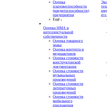
Оценка
Экс
платежеспособности
тех
(кредитоспособности)
иму
предприятия
его
Ещё
Оценка НМА и
интеллектуальной
собственности
Оценка товарного
знака
Оценка контента и
медиаактивов
Оценка стоимости
конструкторской
документации
Оценка стоимости
музыкальных
произведений
Оценка стоимости
литературных
произведений
Оценка стоимости
мобильного
приложения