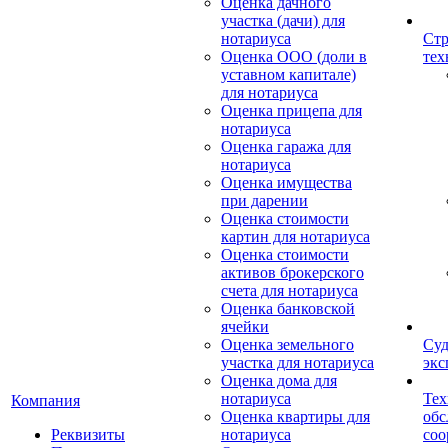
Оценка дачного
участка (дачи) для
нотариуса
Стр
Оценка ООО (доли в
тех
уставном капитале)
для нотариуса
Оценка прицепа для
нотариуса
Оценка гаража для
нотариуса
Оценка имущества
при дарении
Оценка стоимости
картин для нотариуса
Оценка стоимости
активов брокерского
счета для нотариуса
Оценка банковской
ячейки
Оценка земельного
Суд
участка для нотариуса
экс
Оценка дома для
нотариуса
Тех
Компания
Оценка квартиры для
обс
Реквизиты
нотариуса
со