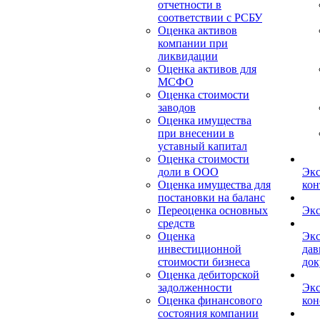
отчетности в
соответствии с РСБУ
Оценка активов
компании при
ликвидации
Оценка активов для
МСФО
Оценка стоимости
заводов
Оценка имущества
при внесении в
уставный капитал
Оценка стоимости
доли в ООО
Экс
Оценка имущества для
кон
постановки на баланс
Переоценка основных
Экс
средств
Оценка
Экс
инвестиционной
дав
стоимости бизнеса
док
Оценка дебиторской
задолженности
Экс
Оценка финансового
кон
состояния компании