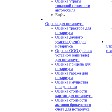
Оценка утраты
товарной стоимости
автомобиля
Ещё
Оценка для нотариуса
Оценка трактора для
нотариуса
Оценка дачного
участка (дачи) для
нотариуса
Стр
Оценка ООО (доли в
тех
уставном капитале)
для нотариуса
Оценка прицепа для
нотариуса
Оценка гаража для
нотариуса
Оценка имущества
при дарении
Оценка стоимости
картин для нотариуса
Оценка стоимости
активов брокерского
счета для нотариуса