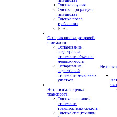
имущества
Оценка оружия
Оценка при разделе
имущества
Оценка права
требования
Ещё
Оспаривание кадастровой
стоимости
Оспаривание
кадастровой
стоимости объектов
недвижимости
Оспаривание
Независи
кадастровой
стоимости земельных
участков
Авт
экс
Независимая оценка
транспорта
Оценка рыночной
стоимости
транспортных средств
Оценка спецтехники