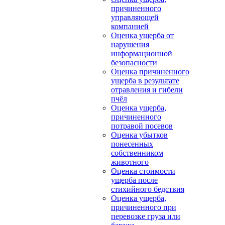
причиненного
управляющей
компанией
Оценка ущерба от
нарушения
информационной
безопасности
Оценка причиненного
ущерба в результате
отравления и гибели
пчёл
Оценка ущерба,
причиненного
потравой посевов
Оценка убытков
понесенных
собственником
животного
Оценка стоимости
ущерба после
стихийного бедствия
Оценка ущерба,
причиненного при
перевозке груза или