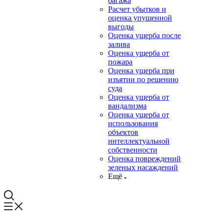
багажа
Расчет убытков и
оценка упущенной
выгоды
Оценка ущерба после
залива
Оценка ущерба от
пожара
Оценка ущерба при
изъятии по решению
суда
Оценка ущерба от
вандализма
Оценка ущерба от
использования
объектов
интеллектуальной
собственности
Оценка повреждений
зеленых насаждений
Ещё