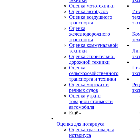
техники
экс
Оценка мототехники
Оценка автобусов
Ин
Оценка воздушного
тех
транспорта
экс
Оценка
железнодорожного
Ком
транспорта
тех
Оценка коммунальной
техники
Лин
Оценка строительно-
экс
дорожной техники
Оценка
Поч
сельскохозяйственного
экс
транспорта и техники
Оценка морских и
Рец
речных судов
экс
Оценка утраты
товарной стоимости
автомобиля
Ещё
Оценка для нотариуса
Оценка трактора для
нотариуса