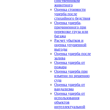
собственником
животного
Оценка стоимости
ущерба после
стихийного бедствия
Оценка ущерба,
причиненного при
перевозке груза или
багажа
Расчет убытков и
оценка упущенной
выгоды
Оценка ущерба после
залива
Оценка ущерба от
пожара
Оценка ущерба при
изъятии по решению
суда
Оценка ущерба от
вандализма
Оценка ущерба от
использования
объектов
интеллектуальной