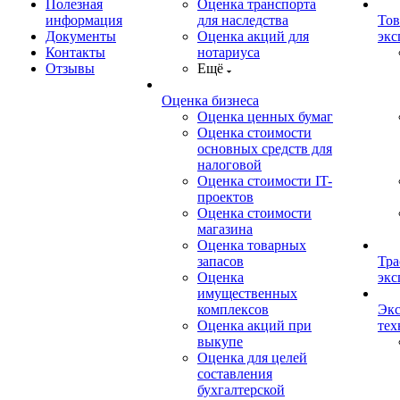
Полезная
Оценка транспорта
информация
для наследства
Тов
Документы
Оценка акций для
экс
Контакты
нотариуса
Отзывы
Ещё
Оценка бизнеса
Оценка ценных бумаг
Оценка стоимости
основных средств для
налоговой
Оценка стоимости IT-
проектов
Оценка стоимости
магазина
Оценка товарных
запасов
Тра
Оценка
экс
имущественных
комплексов
Экс
Оценка акций при
тех
выкупе
Оценка для целей
составления
бухгалтерской