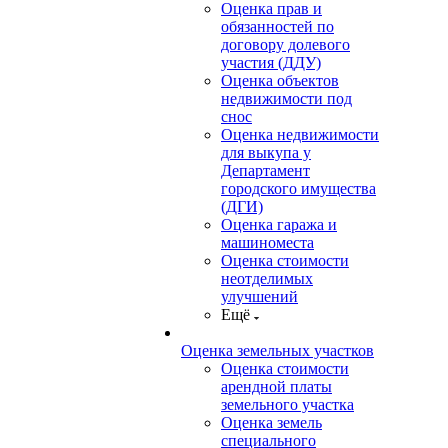
Оценка прав и
обязанностей по
договору долевого
участия (ДДУ)
Оценка объектов
недвижимости под
снос
Оценка недвижимости
для выкупа у
Департамент
городского имущества
(ДГИ)
Оценка гаража и
машиноместа
Оценка стоимости
неотделимых
улучшений
Ещё
Оценка земельных участков
Оценка стоимости
арендной платы
земельного участка
Оценка земель
специального