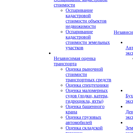
стоимости
Оспаривание
кадастровой
стоимости объектов
недвижимости
Оспаривание
Независи
кадастровой
стоимости земельных
участков
Авт
экс
Независимая оценка
транспорта
Оценка рыночной
стоимости
транспортных средств
Оценка спецтехники
Оценка маломерных
судов (лодки, катера,
Бух
гидроцикла, яхты)
экс
Оценка башенного
крана
Ден
Оценка грузовых
экс
автомобилей
Оценка складской
Зем