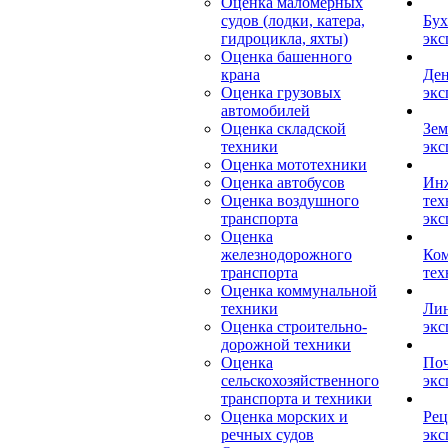
Оценка маломерных
судов (лодки, катера,
Бух
гидроцикла, яхты)
экс
Оценка башенного
крана
Ден
Оценка грузовых
экс
автомобилей
Оценка складской
Зем
техники
экс
Оценка мототехники
Оценка автобусов
Ин
Оценка воздушного
тех
транспорта
экс
Оценка
железнодорожного
Ком
транспорта
тех
Оценка коммунальной
техники
Лин
Оценка строительно-
экс
дорожной техники
Оценка
Поч
сельскохозяйственного
экс
транспорта и техники
Оценка морских и
Рец
речных судов
экс