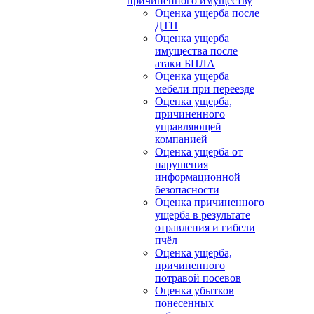
причиненного имуществу
Оценка ущерба после
ДТП
Оценка ущерба
имущества после
атаки БПЛА
Оценка ущерба
мебели при переезде
Оценка ущерба,
причиненного
управляющей
компанией
Оценка ущерба от
нарушения
информационной
безопасности
Оценка причиненного
ущерба в результате
отравления и гибели
пчёл
Оценка ущерба,
причиненного
потравой посевов
Оценка убытков
понесенных