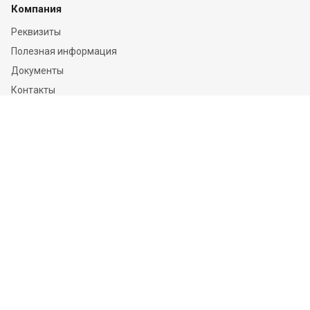
Компания
Реквизиты
Полезная информация
Документы
Контакты
Отзывы
Услуги
Независимая оценка
Независимая экспертиза
О компании
Информация
Конфиденциальность и ФЗ-152
Пользовательское соглашение
Политика обработки персональных данных и информации