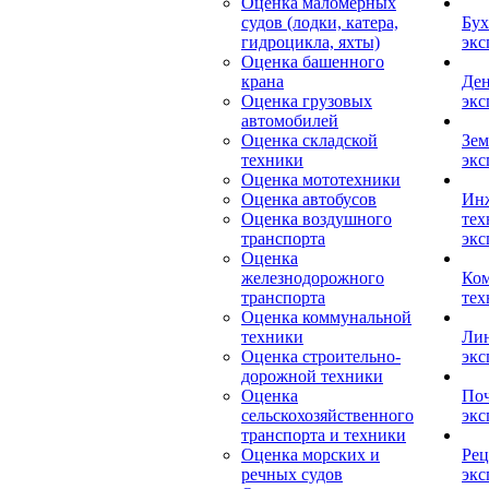
Оценка маломерных
судов (лодки, катера,
Бух
гидроцикла, яхты)
экс
Оценка башенного
крана
Ден
Оценка грузовых
экс
автомобилей
Оценка складской
Зем
техники
экс
Оценка мототехники
Оценка автобусов
Ин
Оценка воздушного
тех
транспорта
экс
Оценка
железнодорожного
Ком
транспорта
тех
Оценка коммунальной
техники
Лин
Оценка строительно-
экс
дорожной техники
Оценка
Поч
сельскохозяйственного
экс
транспорта и техники
Оценка морских и
Рец
речных судов
экс