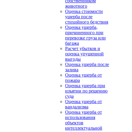
собственником
животного
Оценка стоимости
ущерба после
стихийного бедствия
Оценка ущерба,
причиненного при
перевозке груза или
багажа
Расчет убытков и
оценка упущенной
выгоды
Оценка ущерба после
залива
Оценка ущерба от
пожара
Оценка ущерба при
изъятии по решению
суда
Оценка ущерба от
вандализма
Оценка ущерба от
использования
объектов
интеллектуальной