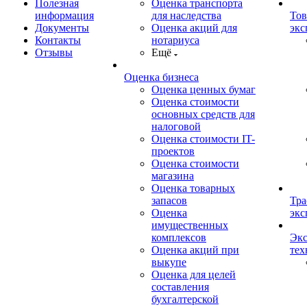
Полезная
Оценка транспорта
информация
для наследства
Тов
Документы
Оценка акций для
экс
Контакты
нотариуса
Отзывы
Ещё
Оценка бизнеса
Оценка ценных бумаг
Оценка стоимости
основных средств для
налоговой
Оценка стоимости IT-
проектов
Оценка стоимости
магазина
Оценка товарных
запасов
Тра
Оценка
экс
имущественных
комплексов
Экс
Оценка акций при
тех
выкупе
Оценка для целей
составления
бухгалтерской