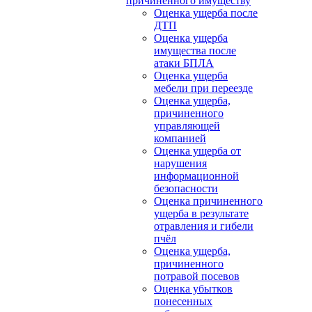
причиненного имуществу
Оценка ущерба после
ДТП
Оценка ущерба
имущества после
атаки БПЛА
Оценка ущерба
мебели при переезде
Оценка ущерба,
причиненного
управляющей
компанией
Оценка ущерба от
нарушения
информационной
безопасности
Оценка причиненного
ущерба в результате
отравления и гибели
пчёл
Оценка ущерба,
причиненного
потравой посевов
Оценка убытков
понесенных