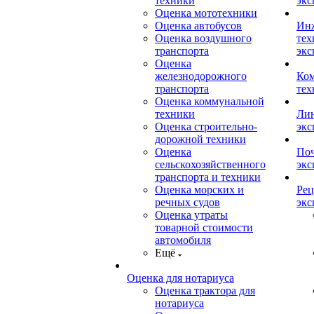
техники
экс
Оценка мототехники
Оценка автобусов
Ин
Оценка воздушного
тех
транспорта
экс
Оценка
железнодорожного
Ком
транспорта
тех
Оценка коммунальной
техники
Лин
Оценка строительно-
экс
дорожной техники
Оценка
Поч
сельскохозяйственного
экс
транспорта и техники
Оценка морских и
Рец
речных судов
экс
Оценка утраты
товарной стоимости
автомобиля
Ещё
Оценка для нотариуса
Оценка трактора для
нотариуса