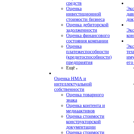
средств
Оценка
Экс
инвестиционной
дав
стоимости бизнеса
док
Оценка дебиторской
задолженности
Экс
Оценка финансового
кон
состояния компании
Оценка
Экс
платежеспособности
тех
(кредитоспособности)
иму
предприятия
его
Ещё
Оценка НМА и
интеллектуальной
собственности
Оценка товарного
знака
Оценка контента и
медиаактивов
Оценка стоимости
конструкторской
документации
Оценка стоимости