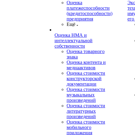
Оценка
Экс
платежеспособности
тех
(кредитоспособности)
иму
предприятия
его
Ещё
Оценка НМА и
интеллектуальной
собственности
Оценка товарного
знака
Оценка контента и
медиаактивов
Оценка стоимости
конструкторской
документации
Оценка стоимости
музыкальных
произведений
Оценка стоимости
литературных
произведений
Оценка стоимости
мобильного
приложения