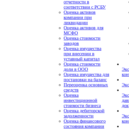
отчетности в
соответствии с РСБУ
Оценка активов
компании при
ликвидации
Оценка активов для
МСФО
Оценка стоимости
заводов
Оценка имущества
при внесении в
уставный капитал
Оценка стоимости
доли в ООО
Экс
Оценка имущества для
кон
постановки на баланс
Переоценка основных
Экс
средств
Оценка
Экс
инвестиционной
дав
стоимости бизнеса
док
Оценка дебиторской
задолженности
Экс
Оценка финансового
кон
состояния компании