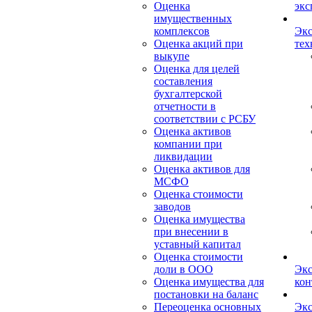
Оценка
экс
имущественных
комплексов
Экс
Оценка акций при
тех
выкупе
Оценка для целей
составления
бухгалтерской
отчетности в
соответствии с РСБУ
Оценка активов
компании при
ликвидации
Оценка активов для
МСФО
Оценка стоимости
заводов
Оценка имущества
при внесении в
уставный капитал
Оценка стоимости
доли в ООО
Экс
Оценка имущества для
кон
постановки на баланс
Переоценка основных
Экс