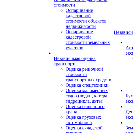
стоимости
Оспаривание
кадастровой
стоимости объектов
недвижимости
Оспаривание
Независи
кадастровой
стоимости земельных
участков
Авт
экс
Независимая оценка
транспорта
Оценка рыночной
стоимости
транспортных средств
Оценка спецтехники
Оценка маломерных
судов (лодки, катера,
Бух
гидроцикла, яхты)
экс
Оценка башенного
крана
Ден
Оценка грузовых
экс
автомобилей
Оценка складской
Зем