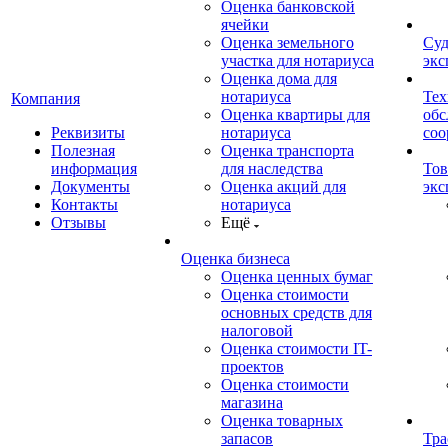
Оценка банковской
ячейки
Оценка земельного
Суд
участка для нотариуса
экс
Оценка дома для
нотариуса
Тех
Компания
Оценка квартиры для
обс
Реквизиты
нотариуса
со
Полезная
Оценка транспорта
информация
для наследства
Тов
Документы
Оценка акций для
экс
Контакты
нотариуса
Отзывы
Ещё
Оценка бизнеса
Оценка ценных бумаг
Оценка стоимости
основных средств для
налоговой
Оценка стоимости IT-
проектов
Оценка стоимости
магазина
Оценка товарных
запасов
Тра