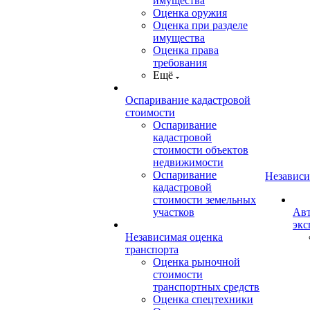
имущества
Оценка оружия
Оценка при разделе
имущества
Оценка права
требования
Ещё
Оспаривание кадастровой
стоимости
Оспаривание
кадастровой
стоимости объектов
недвижимости
Оспаривание
Независи
кадастровой
стоимости земельных
участков
Авт
экс
Независимая оценка
транспорта
Оценка рыночной
стоимости
транспортных средств
Оценка спецтехники