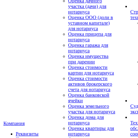
Оценка дачного
участка (дачи) для
нотариуса
Стр
Оценка ООО (доли в
тех
уставном капитале)
для нотариуса
Оценка прицепа для
нотариуса
Оценка гаража для
нотариуса
Оценка имущества
при дарении
Оценка стоимости
картин для нотариуса
Оценка стоимости
активов брокерского
счета для нотариуса
Оценка банковской
ячейки
Оценка земельного
Суд
участка для нотариуса
экс
Оценка дома для
нотариуса
Тех
Компания
Оценка квартиры для
обс
Реквизиты
нотариуса
со