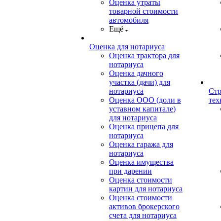
Оценка утраты
товарной стоимости
автомобиля
Ещё
Оценка для нотариуса
Оценка трактора для
нотариуса
Оценка дачного
участка (дачи) для
нотариуса
Стр
Оценка ООО (доли в
тех
уставном капитале)
для нотариуса
Оценка прицепа для
нотариуса
Оценка гаража для
нотариуса
Оценка имущества
при дарении
Оценка стоимости
картин для нотариуса
Оценка стоимости
активов брокерского
счета для нотариуса