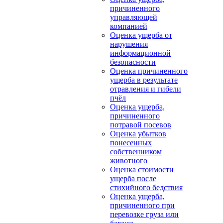
причиненного
управляющей
компанией
Оценка ущерба от
нарушения
информационной
безопасности
Оценка причиненного
ущерба в результате
отравления и гибели
пчёл
Оценка ущерба,
причиненного
потравой посевов
Оценка убытков
понесенных
собственником
животного
Оценка стоимости
ущерба после
стихийного бедствия
Оценка ущерба,
причиненного при
перевозке груза или