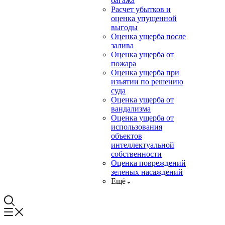
багажа
Расчет убытков и
оценка упущенной
выгоды
Оценка ущерба после
залива
Оценка ущерба от
пожара
Оценка ущерба при
изъятии по решению
суда
Оценка ущерба от
вандализма
Оценка ущерба от
использования
объектов
интеллектуальной
собственности
Оценка повреждений
зеленых насаждений
Ещё