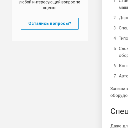
Стан
любой интересующий вопрос по
маши
оценке
Дере
Остались вопросы?
Спец
Типо
Слож
обор
Конв
Авто
Запишите
оборудов
Спец
Даже дл