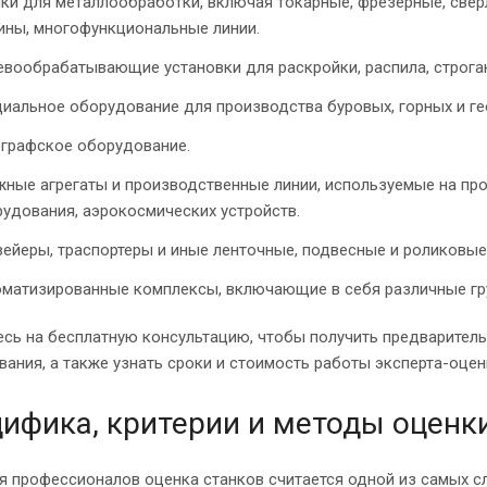
ки для металлообработки, включая токарные, фрезерные, свер
ны, многофункциональные линии.
вообрабатывающие установки для раскройки, распила, строган
иальное оборудование для производства буровых, горных и г
графское оборудование.
ные агрегаты и производственные линии, используемые на про
удования, аэрокосмических устройств.
ейеры, траспортеры и иные ленточные, подвесные и роликовые
матизированные комплексы, включающие в себя различные груп
сь на бесплатную консультацию, чтобы получить предварител
ания, а также узнать сроки и стоимость работы эксперта-оце
ифика, критерии и методы оценк
я профессионалов оценка станков считается одной из самых 