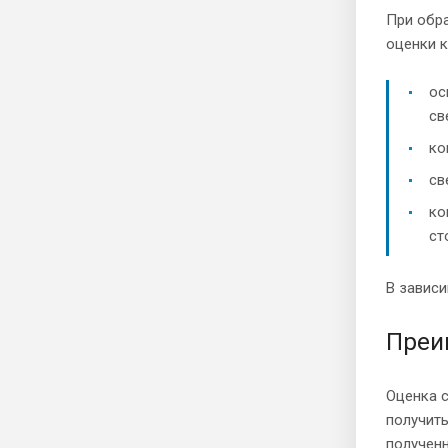
При обр
оценки к
ос
св
ко
св
ко
ст
В зависи
Преи
Оценка с
получит
полученн