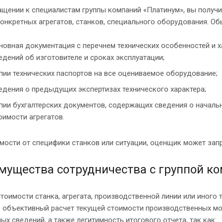
ащении к специалистам группы компаний «Платинум», вы получ
онкретных агрегатов, станков, специального оборудования. Об
новная документация с перечнем технических особенностей и х
едений об изготовителе и сроках эксплуатации;
пии технических паспортов на все оцениваемое оборудование;
едения о предыдущих экспертизах технического характера;
пии бухгалтерских документов, содержащих сведения о начальн
оимости агрегатов.
мости от специфики станков или ситуации, оценщик может запр
мущества сотрудничества с группой к
тоимости станка, агрегата, производственной линии или иног
ь объективный расчет текущей стоимости производственных мо
ых сведений, а также легитимность итогового отчета, так как: