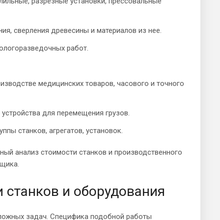
лильные, разрезные установки, прессовальные
ия, сверления древесины и материалов из нее.
еологоразведочных работ.
изводстве медицинских товаров, часового и точного
 устройства для перемещения грузов.
пы станков, агрегатов, установок.
ьный анализ стоимости станков и производственного
нщика.
и станков и оборудования
сложных задач. Специфика подобной работы