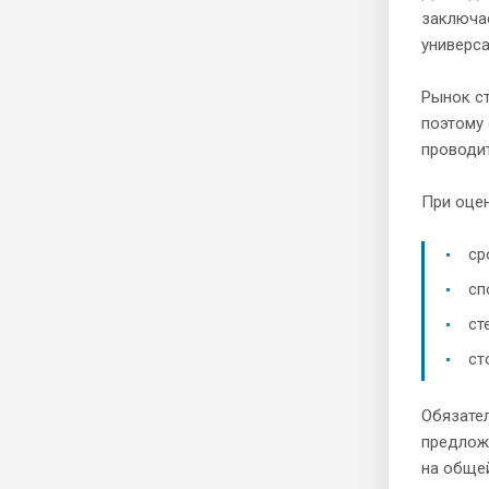
заключае
универс
Рынок с
поэтому
проводит
При оцен
ср
сп
ст
ст
Обязател
предложе
на обще