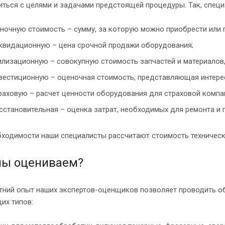
ться с целями и задачами предстоящей процедуры. Так, специ
ночную стоимость – сумму, за которую можно приобрести или п
квидационную – цена срочной продажи оборудования;
илизационную – совокупную стоимость запчастей и материалов,
вестиционную – оценочная стоимость, представляющая интере
раховую – расчет ценности оборудования для страховой компа
сстановительная – оценка затрат, необходимых для ремонта и 
бходимости наши специалисты рассчитают стоимость техническ
мы оцениваем?
тний опыт наших экспертов-оценщиков позволяет проводить о
их типов: