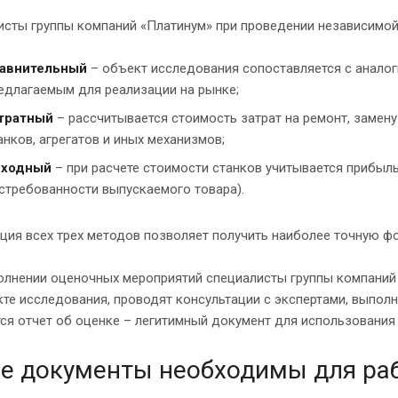
исты группы компаний «Платинум» при проведении независимо
авнительный
– объект исследования сопоставляется с анало
едлагаемым для реализации на рынке;
тратный
– рассчитывается стоимость затрат на ремонт, замен
анков, агрегатов и иных механизмов;
оходный
– при расчете стоимости станков учитывается прибыл
стребованности выпускаемого товара).
ия всех трех методов позволяет получить наиболее точную фо
олнении оценочных мероприятий специалисты группы компани
те исследования, проводят консультации с экспертами, выпол
ся отчет об оценке – легитимный документ для использования 
е документы необходимы для ра