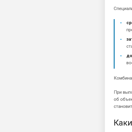
Специал
ср
пр
за
ст
д
во
Комбинац
При вып
об объек
становит
Каки