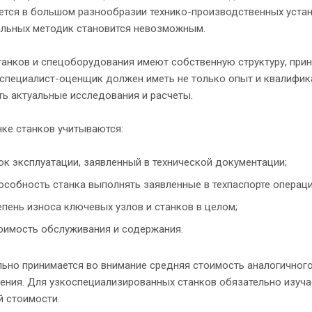
тся в большом разнообразии технико-производственных устано
альных методик становится невозможным.
танков и спецоборудования имеют собственную структуру, при
 специалист-оценщик должен иметь не только опыт и квалифик
ь актуальные исследования и расчеты.
ке станков учитываются:
ок эксплуатации, заявленный в технической документации;
особность станка выполнять заявленные в техпаспорте операци
епень износа ключевых узлов и станков в целом;
оимость обслуживания и содержания.
ьно принимается во внимание средняя стоимость аналогичного
ния. Для узкоспециализированных станков обязательно изучает
й стоимости.