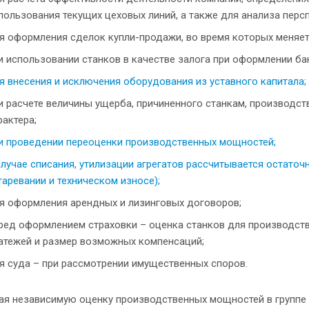
пользования текущих цеховых линий, а также для анализа перс
я оформления сделок купли-продажи, во время которых меняет
и использовании станков в качестве залога при оформлении ба
я внесения и исключения оборудования из уставного капитала;
и расчете величины ущерба, причиненного станкам, производс
рактера;
и проведении переоценки производственных мощностей;
случае списания, утилизации агрегатов рассчитывается остато
таревании и техническом износе);
я оформления арендных и лизинговых договоров;
ред оформлением страховки – оценка станков для производст
атежей и размер возможных компенсаций;
я суда – при рассмотрении имущественных споров.
ая независимую оценку производственных мощностей в группе 