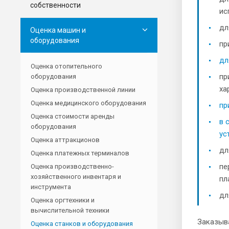
собственности
ис
дл
Оценка машин и
оборудования
пр
дл
Оценка отопительного
пр
оборудования
ха
Оценка производственной линии
Оценка медицинского оборудования
пр
Оценка стоимости аренды
в 
оборудования
ус
Оценка аттракционов
дл
Оценка платежных терминалов
пе
Оценка производственно-
хозяйственного инвентаря и
пл
инструмента
дл
Оценка оргтехники и
вычислительной техники
Заказыв
Оценка станков и оборудования