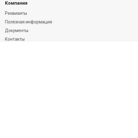
Компания
Реквизиты
Полезная информация
Документы
Контакты
Отзывы
Услуги
Независимая оценка
Независимая экспертиза
О компании
Информация
Конфиденциальность и ФЗ-152
Пользовательское соглашение
Политика обработки персональных данных и информации