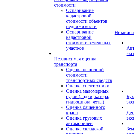
стоимости
Оспаривание
кадастровой
стоимости объектов
недвижимости
Оспаривание
Независи
кадастровой
стоимости земельных
участков
Авт
экс
Независимая оценка
транспорта
Оценка рыночной
стоимости
транспортных средств
Оценка спецтехники
Оценка маломерных
судов (лодки, катера,
Бух
гидроцикла, яхты)
экс
Оценка башенного
крана
Ден
Оценка грузовых
экс
автомобилей
Оценка складской
Зем