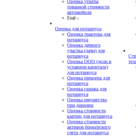
Оценка утраты
товарной стоимости
автомобиля
Ещё
Оценка для нотариуса
Оценка трактора для
нотариуса
Оценка дачного
участка (дачи) для
нотариуса
Стр
Оценка ООО (доли в
тех
уставном капитале)
для нотариуса
Оценка прицепа для
нотариуса
Оценка гаража для
нотариуса
Оценка имущества
при дарении
Оценка стоимости
картин для нотариуса
Оценка стоимости
активов брокерского
счета для нотариуса