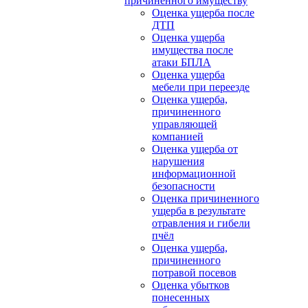
причиненного имуществу
Оценка ущерба после
ДТП
Оценка ущерба
имущества после
атаки БПЛА
Оценка ущерба
мебели при переезде
Оценка ущерба,
причиненного
управляющей
компанией
Оценка ущерба от
нарушения
информационной
безопасности
Оценка причиненного
ущерба в результате
отравления и гибели
пчёл
Оценка ущерба,
причиненного
потравой посевов
Оценка убытков
понесенных