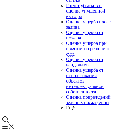
багажа
Расчет убытков и
оценка упущенной
выгоды
Оценка ущерба после
залива
Оценка ущерба от
пожара
Оценка ущерба при
изъятии по решению
суда
Оценка ущерба от
вандализма
Оценка ущерба от
использования
объектов
интеллектуальной
собственности
Оценка повреждений
зеленых насаждений
Ещё