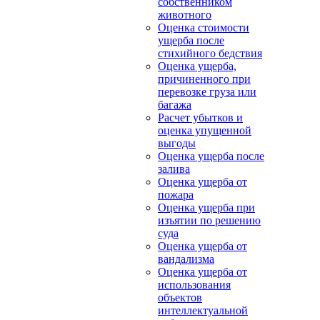
собственником
животного
Оценка стоимости
ущерба после
стихийного бедствия
Оценка ущерба,
причиненного при
перевозке груза или
багажа
Расчет убытков и
оценка упущенной
выгоды
Оценка ущерба после
залива
Оценка ущерба от
пожара
Оценка ущерба при
изъятии по решению
суда
Оценка ущерба от
вандализма
Оценка ущерба от
использования
объектов
интеллектуальной