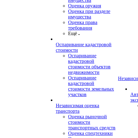
имущества
Оценка оружия
Оценка при разделе
имущества
Оценка права
требования
Ещё
Оспаривание кадастровой
стоимости
Оспаривание
кадастровой
стоимости объектов
недвижимости
Оспаривание
Независи
кадастровой
стоимости земельных
участков
Авт
экс
Независимая оценка
транспорта
Оценка рыночной
стоимости
транспортных средств
Оценка спецтехники