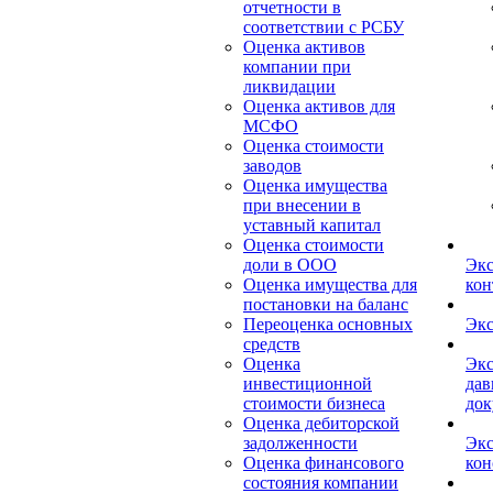
отчетности в
соответствии с РСБУ
Оценка активов
компании при
ликвидации
Оценка активов для
МСФО
Оценка стоимости
заводов
Оценка имущества
при внесении в
уставный капитал
Оценка стоимости
доли в ООО
Экс
Оценка имущества для
кон
постановки на баланс
Переоценка основных
Экс
средств
Оценка
Экс
инвестиционной
дав
стоимости бизнеса
док
Оценка дебиторской
задолженности
Экс
Оценка финансового
кон
состояния компании