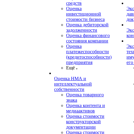
средств
Оценка
Экс
инвестиционной
дав
стоимости бизнеса
док
Оценка дебиторской
задолженности
Экс
Оценка финансового
кон
состояния компании
Оценка
Экс
платежеспособности
тех
(кредитоспособности)
иму
предприятия
его
Ещё
Оценка НМА и
интеллектуальной
собственности
Оценка товарного
знака
Оценка контента и
медиаактивов
Оценка стоимости
конструкторской
документации
Оценка стоимости