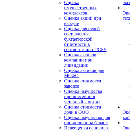
Оценка
экс
имущественных
комплексов
Экс
Оценка акций при
тех
выкупе
Оценка для целей
составления
бухгалтерской
отчетности в
соответствии с РСБУ
Оценка активов
компании при
ликвидации
Оценка активов для
МСФО
Оценка стоимости
заводов
Оценка имущества
при внесении в
уставный капитал
Оценка стоимости
доли в ООО
Экс
Оценка имущества для
кон
постановки на баланс
Переоценка основных
Экс