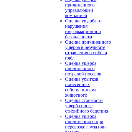
причиненного
управляющей
компанией
Оценка ущерба от
нарушения
информационной
безопасности
Оценка причиненного
ущерба в результате
отравления и гибели
пчёл
Оценка ущерба,
причиненного
потравой посевов
Оценка убытков
понесенных
собственником
животного
Оценка стоимости
ущерба после
стихийного бедствия
Оценка ущерба,
причиненного при
перевозке груза или