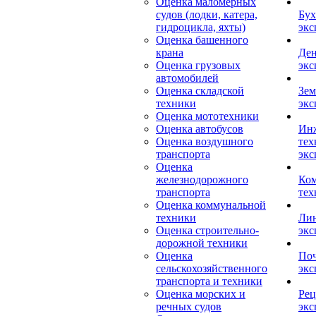
Оценка маломерных
судов (лодки, катера,
Бух
гидроцикла, яхты)
экс
Оценка башенного
крана
Ден
Оценка грузовых
экс
автомобилей
Оценка складской
Зем
техники
экс
Оценка мототехники
Оценка автобусов
Ин
Оценка воздушного
тех
транспорта
экс
Оценка
железнодорожного
Ком
транспорта
тех
Оценка коммунальной
техники
Лин
Оценка строительно-
экс
дорожной техники
Оценка
Поч
сельскохозяйственного
экс
транспорта и техники
Оценка морских и
Рец
речных судов
экс