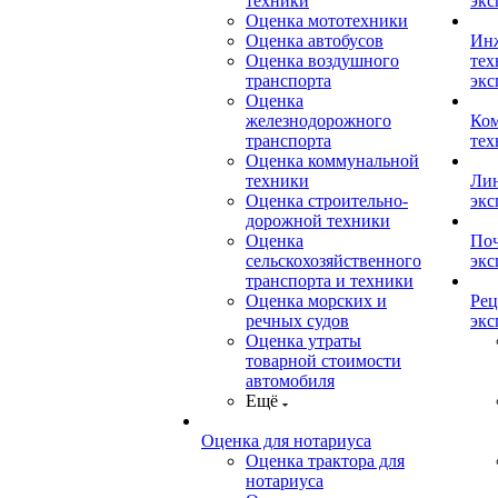
техники
экс
Оценка мототехники
Оценка автобусов
Ин
Оценка воздушного
тех
транспорта
экс
Оценка
железнодорожного
Ком
транспорта
тех
Оценка коммунальной
техники
Лин
Оценка строительно-
экс
дорожной техники
Оценка
Поч
сельскохозяйственного
экс
транспорта и техники
Оценка морских и
Рец
речных судов
экс
Оценка утраты
товарной стоимости
автомобиля
Ещё
Оценка для нотариуса
Оценка трактора для
нотариуса