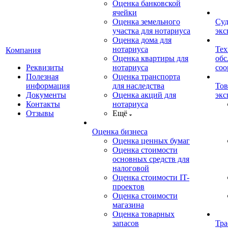
Оценка банковской
ячейки
Оценка земельного
Суд
участка для нотариуса
экс
Оценка дома для
нотариуса
Тех
Компания
Оценка квартиры для
обс
Реквизиты
нотариуса
со
Полезная
Оценка транспорта
информация
для наследства
Тов
Документы
Оценка акций для
экс
Контакты
нотариуса
Отзывы
Ещё
Оценка бизнеса
Оценка ценных бумаг
Оценка стоимости
основных средств для
налоговой
Оценка стоимости IT-
проектов
Оценка стоимости
магазина
Оценка товарных
запасов
Тра