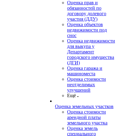
Оценка прав и
обязанностей по
договору долевого
участия (ДДУ)
Оценка объектов
недвижимости под
снос
Оценка недвижимости
для выкупа у
Департамент
городского имущества
(ДГИ)
Оценка гаража и
машиноместа
Оценка стоимости
неотделимых
улучшений
Ещё
Оценка земельных участков
Оценка стоимости
арендной платы
земельного участка
Оценка земель
специального