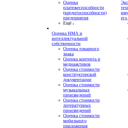
Оценка
Экс
платежеспособности
тех
(кредитоспособности)
иму
предприятия
его
Ещё
Оценка НМА и
интеллектуальной
собственности
Оценка товарного
знака
Оценка контента и
медиаактивов
Оценка стоимости
конструкторской
документации
Оценка стоимости
музыкальных
произведений
Оценка стоимости
литературных
произведений
Оценка стоимости
мобильного
приложения