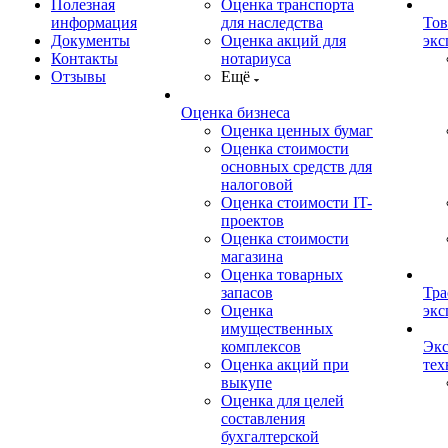
Полезная
Оценка транспорта
информация
для наследства
Тов
Документы
Оценка акций для
экс
Контакты
нотариуса
Отзывы
Ещё
Оценка бизнеса
Оценка ценных бумаг
Оценка стоимости
основных средств для
налоговой
Оценка стоимости IT-
проектов
Оценка стоимости
магазина
Оценка товарных
запасов
Тра
Оценка
экс
имущественных
комплексов
Экс
Оценка акций при
тех
выкупе
Оценка для целей
составления
бухгалтерской