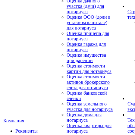
Оценка дачного
участка (дачи) для
нотариуса
Стр
Оценка ООО (доли в
тех
уставном капитале)
для нотариуса
Оценка прицепа для
нотариуса
Оценка гаража для
нотариуса
Оценка имущества
при дарении
Оценка стоимости
картин для нотариуса
Оценка стоимости
активов брокерского
счета для нотариуса
Оценка банковской
ячейки
Оценка земельного
Суд
участка для нотариуса
экс
Оценка дома для
нотариуса
Тех
Компания
Оценка квартиры для
обс
Реквизиты
нотариуса
со