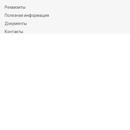
Реквизиты
Полезная информация
Документы
Контакты
Отзывы
Услуги
Независимая оценка
Независимая экспертиза
О компании
Информация
Конфиденциальность и ФЗ-152
Пользовательское соглашение
Политика обработки персональных данных и информации
Контакты