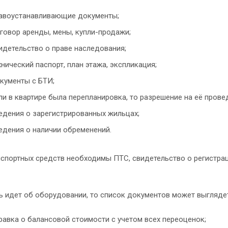
авоустанавливающие документы;
говор аренды, мены, купли-продажи;
идетельство о праве наследования;
хнический паспорт, план этажа, экспликация;
кументы с БТИ;
ли в квартире была перепланировка, то разрешение на её пров
едения о зарегистрированных жильцах;
едения о наличии обременений.
спортных средств необходимы ПТС, свидетельство о регистра
чь идет об оборудовании, то список документов может выгляд
равка о балансовой стоимости с учетом всех переоценок;