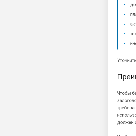
до
пл
ак
те
ин
Уточнить
Преи
Чтобы ба
залогов
требова
использ
должен с