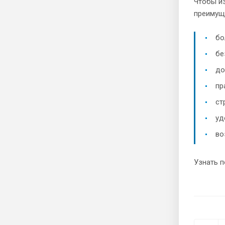
Чтобы и
преимущ
бо
бе
до
пр
ст
уд
во
Узнать 