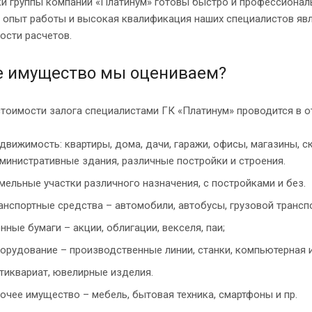
и группы компаний «Платинум» готовы быстро и профессиональ
 опыт работы и высокая квалификация наших специалистов явл
ости расчетов.
е имущество мы оцениваем?
стоимости залога специалистами ГК «Платинум» проводится в 
движимость: квартиры, дома, дачи, гаражи, офисы, магазины, 
министративные здания, различные постройки и строения.
мельные участки различного назначения, с постройками и без.
анспортные средства – автомобили, автобусы, грузовой транспор
нные бумаги – акции, облигации, векселя, паи;
орудование – производственные линии, станки, компьютерная и
тиквариат, ювелирные изделия.
очее имущество – мебель, бытовая техника, смартфоны и пр.