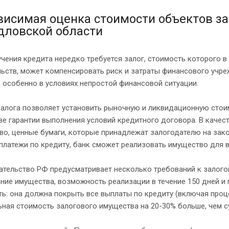
висимая оценка стоимости объектов за
дловской области
чения кредита нередко требуется залог, стоимость которого 
льств, может компенсировать риск и затраты финансового учр
 особенно в условиях непростой финансовой ситуации.
залога позволяет установить рыночную и ликвидационную стои
ве гарантии выполнения условий кредитного договора. В каче
о, ценные бумаги, которые принадлежат залогодателю на зако
платежи по кредиту, банк сможет реализовать имущество для
ательство РФ предусматривает несколько требований к залого
ние имущества, возможность реализации в течение 150 дней и 
ть: она должна покрыть все выплаты по кредиту (включая про
ная стоимость залогового имущества на 20-30% больше, чем с