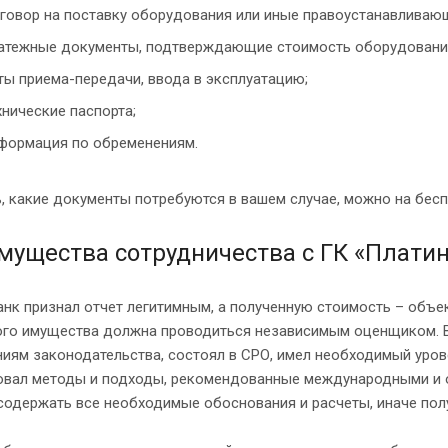
говор на поставку оборудования или иные правоустанавливаю
атежные документы, подтверждающие стоимость оборудования,
ты приема-передачи, ввода в эксплуатацию;
хнические паспорта;
формация по обременениям.
, какие документы потребуются в вашем случае, можно на бес
мущества сотрудничества с ГК «Плати
нк признал отчет легитимным, а полученную стоимость – объек
ого имущества должна проводиться независимым оценщиком. В
ниям законодательства, состоял в СРО, имел необходимый уро
овал методы и подходы, рекомендованные международными и о
одержать все необходимые обоснования и расчеты, иначе полу