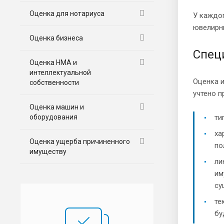
Оценка для нотариуса
У каждог
ювелирны
Оценка бизнеса
Спец
Оценка НМА и
интеллектуальной
Оценка 
собственности
учтено п
Оценка машин и
оборудования
ти
ха
Оценка ущерба причиненного
по
имуществу
ли
им
су
те
бу