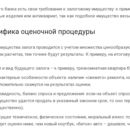
о банка есть свои требования к залоговому имуществу: к прим
е изделия или антиквариат, так как подобное имущество весьм
ифика оценочной процедуры
имущества залога проводится с учетом множества ценообразую
ри расчетах, тем точнее будут результаты. К примеру, на итого
п и вид будущего залога – к примеру, трехкомнатная квартира
рактерные особенности объекта: наличие «свежего» ремонта, 
ложительно скажутся на результатах оценки;
квидность, баланс спроса и предложения: если на объект спрос
ущество удастся продать в указанный законом срок, то оно тер
щественно);
кущее техническое, физическое состояние, моральный износ: 
дет оценен ниже, чем новый ноутбук, «битое» авто – дешевле, че