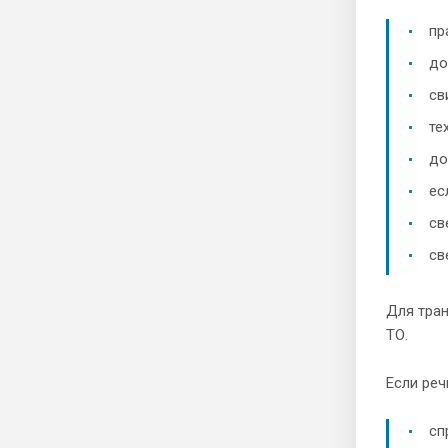
пр
до
св
те
до
ес
св
св
Для тран
ТО.
Если ре
сп