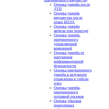
причиненного имуществу
Оценка ущерба после
ДТП
Оценка ущерба
имущества после
атаки БПЛА
Оценка ущерба
мебели при переезде
Оценка ущерба,
причиненного
управляющей
компанией
Оценка ущерба от
нарушения
информационной
безопасности
Оценка причиненного
ущерба в результате
отравления и гибели
пчёл
Оценка ущерба,
причиненного
потравой посевов
Оценка убытков
понесенных