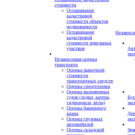
стоимости
Оспаривание
кадастровой
стоимости объектов
недвижимости
Оспаривание
Независи
кадастровой
стоимости земельных
участков
Авт
экс
Независимая оценка
транспорта
Оценка рыночной
стоимости
транспортных средств
Оценка спецтехники
Оценка маломерных
судов (лодки, катера,
Бух
гидроцикла, яхты)
экс
Оценка башенного
крана
Ден
Оценка грузовых
экс
автомобилей
Оценка складской
Зем