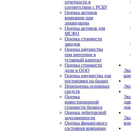
отчетности в
соответствии с РСБУ
Оценка активов
компании при
ликвидации
Оценка активов для
МСФО
Оценка стоимости
заводов
Оценка имущества
при внесении в
уставный капитал
Оценка стоимости
доли в ООО
Экс
Оценка имущества для
кон
постановки на баланс
Переоценка основных
Экс
средств
Оценка
Экс
инвестиционной
дав
стоимости бизнеса
док
Оценка дебиторской
задолженности
Экс
Оценка финансового
кон
состояния компании