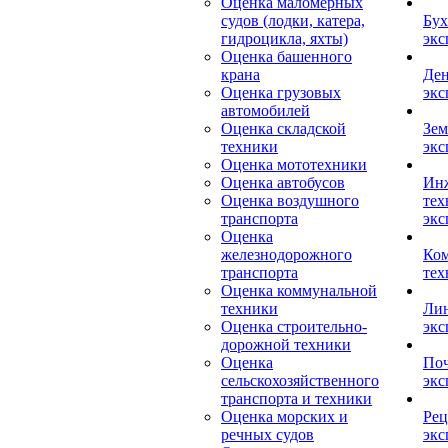
Оценка маломерных
судов (лодки, катера,
Бух
гидроцикла, яхты)
экс
Оценка башенного
крана
Ден
Оценка грузовых
экс
автомобилей
Оценка складской
Зем
техники
экс
Оценка мототехники
Оценка автобусов
Ин
Оценка воздушного
тех
транспорта
экс
Оценка
железнодорожного
Ком
транспорта
тех
Оценка коммунальной
техники
Лин
Оценка строительно-
экс
дорожной техники
Оценка
Поч
сельскохозяйственного
экс
транспорта и техники
Оценка морских и
Рец
речных судов
экс