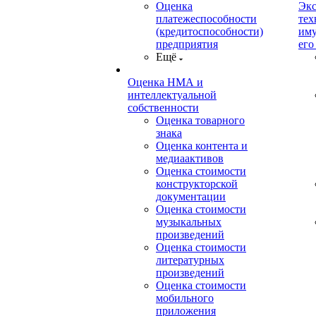
Оценка
Экс
платежеспособности
тех
(кредитоспособности)
иму
предприятия
его
Ещё
Оценка НМА и
интеллектуальной
собственности
Оценка товарного
знака
Оценка контента и
медиаактивов
Оценка стоимости
конструкторской
документации
Оценка стоимости
музыкальных
произведений
Оценка стоимости
литературных
произведений
Оценка стоимости
мобильного
приложения