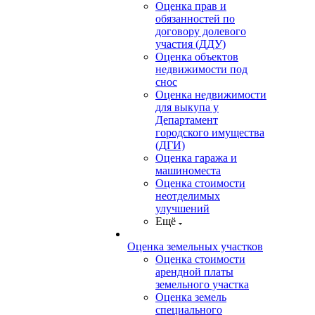
Оценка прав и
обязанностей по
договору долевого
участия (ДДУ)
Оценка объектов
недвижимости под
снос
Оценка недвижимости
для выкупа у
Департамент
городского имущества
(ДГИ)
Оценка гаража и
машиноместа
Оценка стоимости
неотделимых
улучшений
Ещё
Оценка земельных участков
Оценка стоимости
арендной платы
земельного участка
Оценка земель
специального