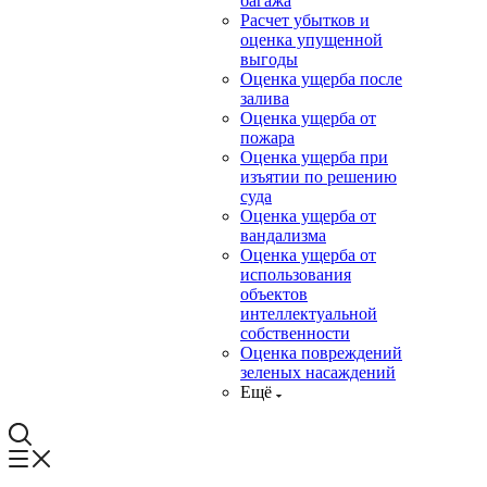
багажа
Расчет убытков и
оценка упущенной
выгоды
Оценка ущерба после
залива
Оценка ущерба от
пожара
Оценка ущерба при
изъятии по решению
суда
Оценка ущерба от
вандализма
Оценка ущерба от
использования
объектов
интеллектуальной
собственности
Оценка повреждений
зеленых насаждений
Ещё