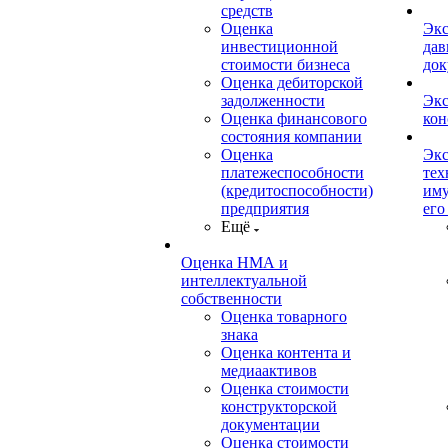
средств
Оценка
Экс
инвестиционной
дав
стоимости бизнеса
док
Оценка дебиторской
задолженности
Экс
Оценка финансового
кон
состояния компании
Оценка
Экс
платежеспособности
тех
(кредитоспособности)
иму
предприятия
его
Ещё
Оценка НМА и
интеллектуальной
собственности
Оценка товарного
знака
Оценка контента и
медиаактивов
Оценка стоимости
конструкторской
документации
Оценка стоимости