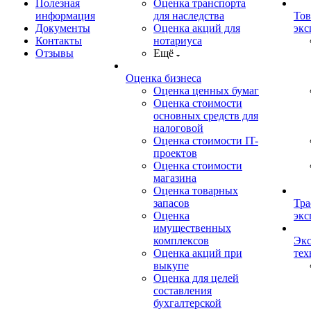
Полезная
Оценка транспорта
информация
для наследства
Тов
Документы
Оценка акций для
экс
Контакты
нотариуса
Отзывы
Ещё
Оценка бизнеса
Оценка ценных бумаг
Оценка стоимости
основных средств для
налоговой
Оценка стоимости IT-
проектов
Оценка стоимости
магазина
Оценка товарных
запасов
Тра
Оценка
экс
имущественных
комплексов
Экс
Оценка акций при
тех
выкупе
Оценка для целей
составления
бухгалтерской