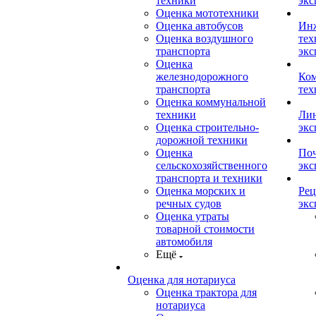
техники
экс
Оценка мототехники
Оценка автобусов
Ин
Оценка воздушного
тех
транспорта
экс
Оценка
железнодорожного
Ком
транспорта
тех
Оценка коммунальной
техники
Лин
Оценка строительно-
экс
дорожной техники
Оценка
Поч
сельскохозяйственного
экс
транспорта и техники
Оценка морских и
Рец
речных судов
экс
Оценка утраты
товарной стоимости
автомобиля
Ещё
Оценка для нотариуса
Оценка трактора для
нотариуса