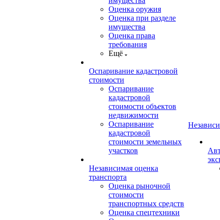
имущества
Оценка оружия
Оценка при разделе
имущества
Оценка права
требования
Ещё
Оспаривание кадастровой
стоимости
Оспаривание
кадастровой
стоимости объектов
недвижимости
Оспаривание
Независи
кадастровой
стоимости земельных
участков
Авт
экс
Независимая оценка
транспорта
Оценка рыночной
стоимости
транспортных средств
Оценка спецтехники