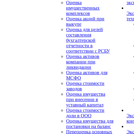
Оценка
экс
имущественных
комплексов
Экс
Оценка акций при
тех
выкупе
Оценка для целей
составления
бухгалтерской
отчетности в
соответствии с РСБУ
Оценка активов
компании при
ликвидации
Оценка активов для
МСФО
Оценка стоимости
заводов
Оценка имущества
при внесении в
уставный капитал
Оценка стоимости
доли в ООО
Экс
Оценка имущества для
кон
постановки на баланс
Переоценка основных
Экс