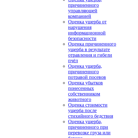
причиненного
управляющей
компанией
Оценка ущерба от
нарушения
информационной
безопасности
Оценка причиненного
ущерба в результате
отравления и гибели
пчёл
Оценка ущерба,
причиненного
потравой посевов
Оценка убытков
понесенных
собственником
животного
Оценка стоимости
ущерба после
стихийного бедствия
Оценка ущерба,
причиненного при
перевозке груза или