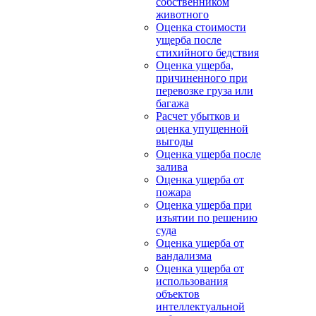
собственником
животного
Оценка стоимости
ущерба после
стихийного бедствия
Оценка ущерба,
причиненного при
перевозке груза или
багажа
Расчет убытков и
оценка упущенной
выгоды
Оценка ущерба после
залива
Оценка ущерба от
пожара
Оценка ущерба при
изъятии по решению
суда
Оценка ущерба от
вандализма
Оценка ущерба от
использования
объектов
интеллектуальной