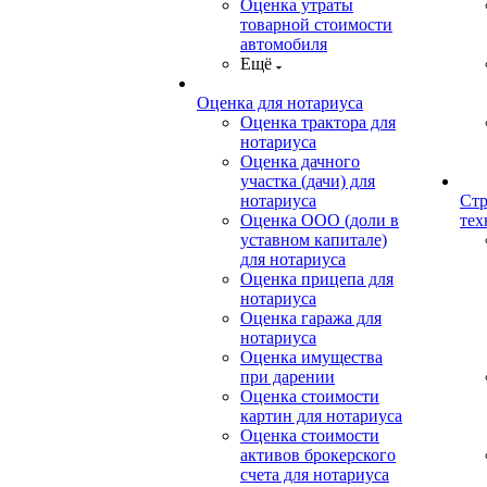
Оценка утраты
товарной стоимости
автомобиля
Ещё
Оценка для нотариуса
Оценка трактора для
нотариуса
Оценка дачного
участка (дачи) для
нотариуса
Стр
Оценка ООО (доли в
тех
уставном капитале)
для нотариуса
Оценка прицепа для
нотариуса
Оценка гаража для
нотариуса
Оценка имущества
при дарении
Оценка стоимости
картин для нотариуса
Оценка стоимости
активов брокерского
счета для нотариуса