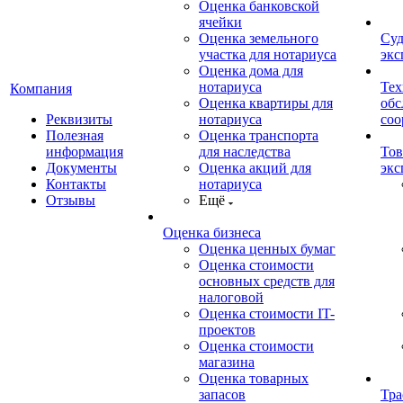
Оценка банковской
ячейки
Оценка земельного
Суд
участка для нотариуса
экс
Оценка дома для
нотариуса
Тех
Компания
Оценка квартиры для
обс
Реквизиты
нотариуса
со
Полезная
Оценка транспорта
информация
для наследства
Тов
Документы
Оценка акций для
экс
Контакты
нотариуса
Отзывы
Ещё
Оценка бизнеса
Оценка ценных бумаг
Оценка стоимости
основных средств для
налоговой
Оценка стоимости IT-
проектов
Оценка стоимости
магазина
Оценка товарных
запасов
Тра