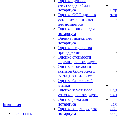
Оценка дачного
участка (дачи) для
нотариуса
Стр
Оценка ООО (доли в
тех
уставном капитале)
для нотариуса
Оценка прицепа для
нотариуса
Оценка гаража для
нотариуса
Оценка имущества
при дарении
Оценка стоимости
картин для нотариуса
Оценка стоимости
активов брокерского
счета для нотариуса
Оценка банковской
ячейки
Оценка земельного
Суд
участка для нотариуса
экс
Оценка дома для
нотариуса
Тех
Компания
Оценка квартиры для
обс
Реквизиты
нотариуса
со