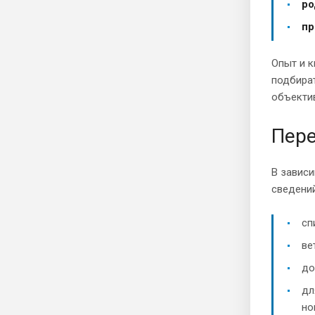
ро
пр
Опыт и 
подбира
объектив
Пере
В зависи
сведений
сп
ве
до
дл
но