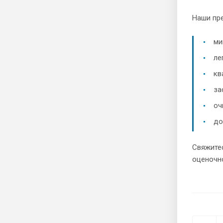
Наши пр
ми
ле
кв
за
оч
до
Свяжите
оценочн