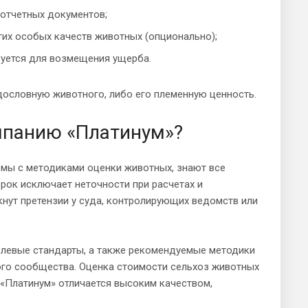
 отчетных документов;
гих особых качеств животных (опционально);
буется для возмещения ущерба.
дословную животного, либо его племенную ценность.
мпанию «Платинум»?
омы с методиками оценки животных, знают все
рок исключает неточности при расчетах и
кнут претензии у суда, контролирующих ведомств или
слевые стандарты, а также рекомендуемые методики
ого сообщества. Оценка стоимости сельхоз животных
«Платинум» отличается высоким качеством,