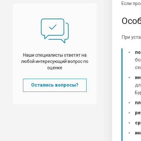
Если про
Особ
При уст
по
Наши специалисты ответят на
бо
любой интересующий вопрос по
се
оценке
ин
Остались вопросы?
дл
Бу
пл
ре
ср
ин