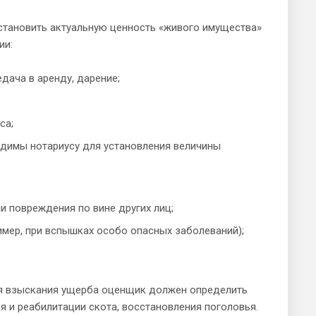
становить актуальную ценность «живого имущества»
ии:
дача в аренду, дарение;
са;
димы нотариусу для установления величины
и повреждения по вине других лиц;
имер, при вспышках особо опасных заболеваний);
ля взыскания ущерба оценщик должен определить
я и реабилитации скота, восстановления поголовья.