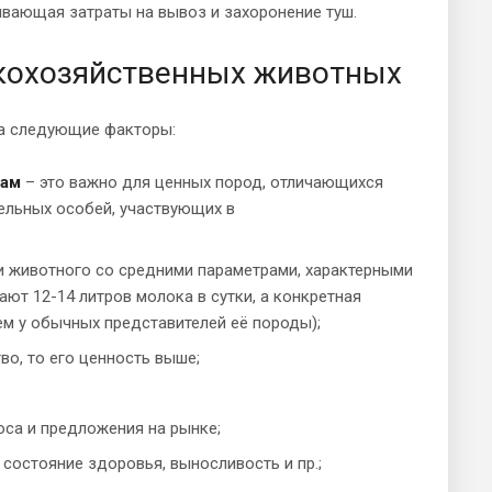
ывающая затраты на вывоз и захоронение туш.
скохозяйственных животных
на следующие факторы:
там
– это важно для ценных пород, отличающихся
ельных особей, участвующих в
и животного со средними параметрами, характерными
ют 12-14 литров молока в сутки, а конкретная
чем у обычных представителей её породы);
о, то его ценность выше;
са и предложения на рынке;
, состояние здоровья, выносливость и пр.;