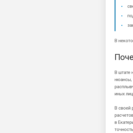
св
по
за
В некото
Поче
В штате 
нюансы, 
расплывч
иных лиц
В своей
расчето
в Екатер
точност