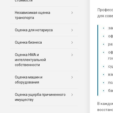
стоимости
Професс
Независимая оценка
для сов
транспорта
за
Оценка для нотариуса
оф
Оценка бизнеса
ра
оф
Оценка НМА и
го
интеллектуальной
собственности
су
вз
Оценка машин и
оборудования
по
ба
Оценка ущерба причиненного
имуществу
В каждо
восстано