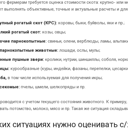
го фермерам требуется оценка стоимости скота: крупно- или 
т выполнять объективные, точные и актуальные расчеты и для
упный рогатый скот (КРС):
коровы, быки, буйволы, яки и пр.;
лкий рогатый скот:
козы, овцы;
очие парнокопытные:
свиньи, олени, верблюды, ламы, альпаки
парнокопытные животные:
лошади, ослы, мулы;
нные пушные звери:
кролики, нутрии, шиншиллы, соболя, норки
ицы:
курообразные (куры, индейки, фазаны, перепелки, цесарки),
ба,
в том числе используемая для получения икры;
секомые:
пчелы, шмели, шелкопряды и пр.
роводится с учетом текущего состояния животного. К примеру,
вать потомство, молоко, мясо и пр. Такая же ситуация складыва
ких ситуациях нужно оценивать с