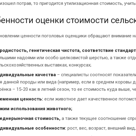
изошел потрав, то пригодится утилизационная стоимость, учит
енности оценки стоимости сель
ановлении ценности поголовья оценщики обращают внимание 
родистость, генетическая чистота, соответствие стандар
льшими надоями или особо шелковистой шерстью, а также отд
льскохозяйственных выставках, конкурсах;
дивидуальные качества
– специалисты соотносят показател
я данной породы или вида (например, если в среднем коровы да
рёнка – 15-20 как в летний сезон, то ее стоимость куда выше, 
еменная ценность:
если животное дает качественное потомств
жим использования животного;
еднерыночная стоимость,
а также текущее соотношение спро
дивидуальные особенности:
рост, вес, возраст, внешний вид