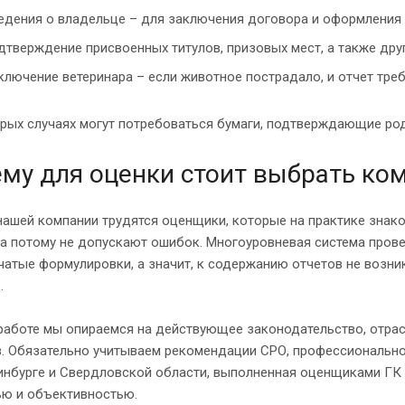
едения о владельце – для заключения договора и оформления
дтверждение присвоенных титулов, призовых мест, а также дру
ключение ветеринара – если животное пострадало, и отчет тре
рых случаях могут потребоваться бумаги, подтверждающие ро
му для оценки стоит выбрать ко
нашей компании трудятся оценщики, которые на практике знак
а потому не допускают ошибок. Многоуровневая система прове
атые формулировки, а значит, к содержанию отчетов не возни
.
 работе мы опираемся на действующее законодательство, отра
в. Обязательно учитываем рекомендации СРО, профессиональн
инбурге и Свердловской области, выполненная оценщиками ГК 
ью и объективностью.