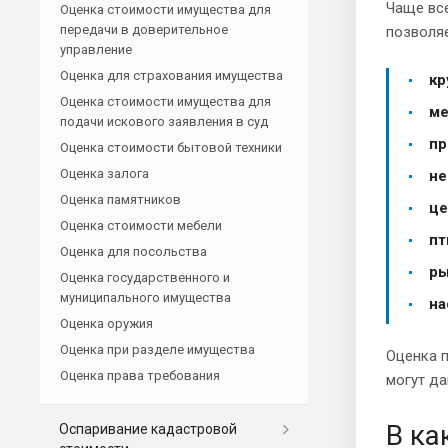
Чаще все
Оценка стоимости имущества для
передачи в доверительное
позволяе
управление
Оценка для страхования имущества
кр
Оценка стоимости имущества для
ме
подачи искового заявления в суд
пр
Оценка стоимости бытовой техники
Оценка залога
не
Оценка памятников
це
Оценка стоимости мебели
пт
Оценка для посольства
ры
Оценка государственного и
муниципального имущества
на
Оценка оружия
Оценка при разделе имущества
Оценка п
Оценка права требования
могут да
В ка
Оспаривание кадастровой